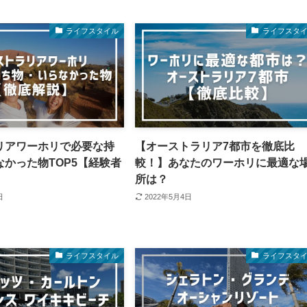
ライフスタイル
ライフスタ
リアワーホリで必要な持
【オーストラリア7都市を徹底比
かった物TOP5【経験者
較！】あなたのワーホリに最適な
】
所は？
日
2022年5月4日
ライフスタイル
ライフスタ