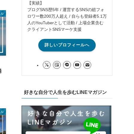
【実績】
ブログSNS歴5年 / 運営するSNSの総フォ
イル
ロワー数200万人超え / 自らも登録者5.1万
人のYouTuberとして活動 / 上場企業含む
クライアントSNSマーケ支援
詳しいプロフィールへ
場
好きな自分で人生を歩むLINEマガジン
イル