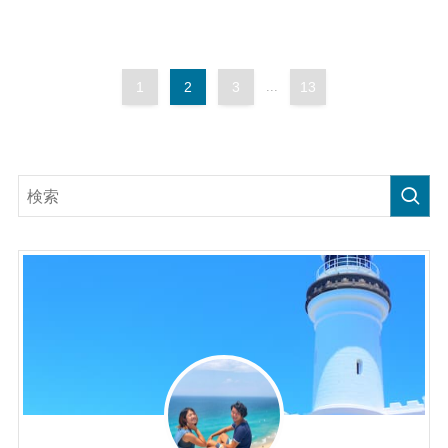
1
2
3
...
13