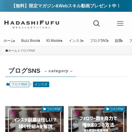
【無料】限定マガジン&Webスキル動画プレゼント中！
ホーム
Buzz Boost
IG Master
インスタ
ブログSNS
副業
ホーム
ブログSNS
ブログSNS
– category –
ブログSNS
インスタ
ブログSNS
ブログSNS