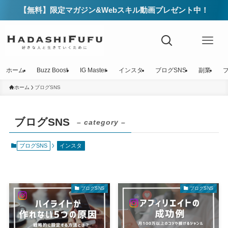
【無料】限定マガジン&Webスキル動画プレゼント中！
ホーム
Buzz Boost
IG Master
インスタ
ブログSNS
副業
ホーム
ブログSNS
ブログSNS
– category –
ブログSNS
インスタ
ブログSNS
ブログSNS