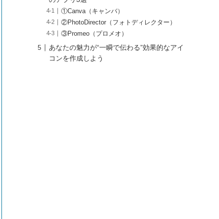
①Canva（キャンバ）
②PhotoDirector（フォトディレクター）
③Promeo（プロメオ）
あなたの魅力が“一瞬で伝わる”効果的なアイ
コンを作成しよう