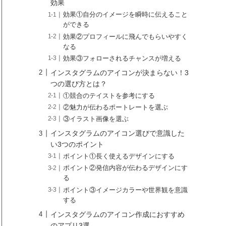
効果
効果①自分のイメージを瞬時に伝えること
ができる
効果②プロフィールに飛んでもらいやすく
なる
効果③フォローされるチャンスが増える
インスタグラムのアイコンが決まらない！3
つの選び方とは？
①競合のテイストを参考にする
②魅力が伝わるポートレートを選ぶ
③イラスト画像を選ぶ
インスタグラムのアイコン選びで意識した
い3つのポイント
ポイント①長く使えるデザインにする
ポイント②発信内容が伝わるデザインにす
る
ポイント③イメージカラーや世界観を意識
する
インスタグラムのアイコン作成におすすめ
のアプリ3選