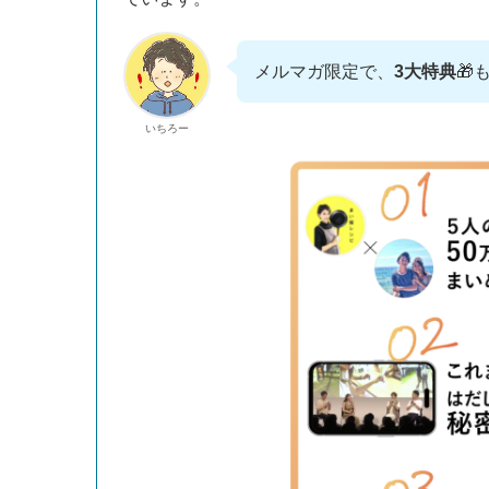
メルマガ限定で、
3大特典
🎁
いちろー