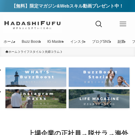
【無料】限定マガジン&Webスキル動画プレゼント中！
ホーム
Buzz Boost
IG Master
インスタ
ブログSNS
副業
ホーム
ライフスタイル
夫婦コラム
上場企業の正社員→脱サラ→海外