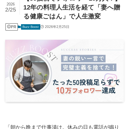
2026
12年の料理人生活を経て「妻へ贈
2/25
る健康ごはん」で人生激変
PR
2026年2月25日
Buzz Boost
「朝から晩まで仕事漬け。休みの日も電話が鳴り