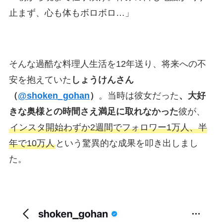
止まず、心も体もボロボロ…」
そんな過酷な料理人生活を12年送り、将来への不
安を抱えていた
しょうけんさん
（
@shoken_gohan
）
。当時は彼女だった
、大好
きな奥様との時間さえ満足に取れなかった
彼が、
インスタ開始わずか2週間でフォロワー1万人、半
年で10万人
という驚異的な成果を叩き出しまし
た。