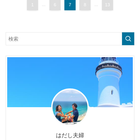
1
...
6
7
8
...
13
はだし夫婦