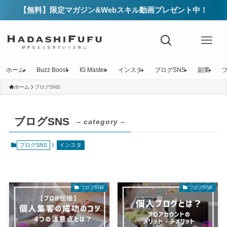
【無料】限定マガジン&Webスキル動画プレゼント中！
ホーム
Buzz Boost
IG Master
インスタ
ブログSNS
副業
ホーム
ブログSNS
ブログSNS
– category –
ブログSNS
インスタ
ブログSNS
ブログSNS